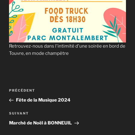
Retrouvez-nous dans l'intimité d'une soirée en bord de
Touvre, en mode champêtre
Navigation
Article
PRÉCÉDENT
de
précédent
Fête de la Musique 2024
l’article
Article
SUIVANT
suivant
Marché de Noël à BONNEUIL